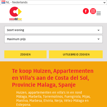
NL - Nederlands
Soort woning
UITGEBREID ZOEKEN
Te koop Huizen, Appartementen
en Villa's aan de Costa del Sol,
Provincie Malaga, Spanje
Huizen, appartementen en villa's in en rond
Málaga, Marbella, Torremolinos, Fuengirola, Mijas,
Manilva, Marbesa, Elviria, Nerja, Vélez-Málaga en
Estepona.