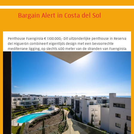
Bargain Alert in Costa del Sol
Penthouse Fuengirola € 1.100.000,- Dit uitzonderlijke penthouse in Reserva
del Higuerón combineert eigentijds design met een bevoorrechte
mediterrane ligging, op slechts 400 meter van de stranden van Fuengirola.
151
152
153
154
155
156
157
158
159
160
161